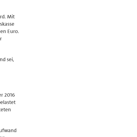
rd. Mit
tskasse
nen Euro.
r
nd sei,
r 2016
elastet
teten
 Aufwand