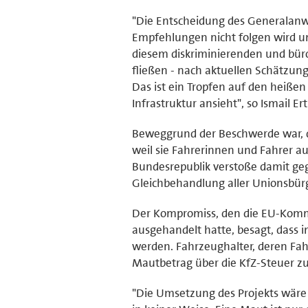
"Die Entscheidung des Generalanwal
Empfehlungen nicht folgen wird und
diesem diskriminierenden und bürok
fließen - nach aktuellen Schätzun
Das ist ein Tropfen auf den heißen
Infrastruktur ansieht", so Ismail E
Beweggrund der Beschwerde war, da
weil sie Fahrerinnen und Fahrer a
Bundesrepublik verstoße damit ge
Gleichbehandlung aller Unionsbür
Der Kompromiss, den die EU-Komm
ausgehandelt hatte, besagt, dass i
werden. Fahrzeughalter, deren Fahr
Mautbetrag über die KfZ-Steuer z
"Die Umsetzung des Projekts wäre 