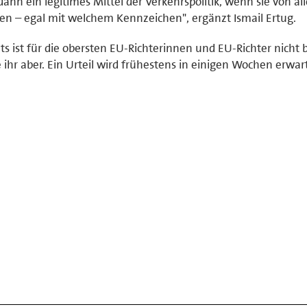
dann ein legitimes Mittel der Verkehrspolitik, wenn sie von al
zen – egal mit welchem Kennzeichen", ergänzt Ismail Ertug.
 ist für die obersten EU-Richterinnen und EU-Richter nicht 
e ihr aber. Ein Urteil wird frühestens in einigen Wochen erwar