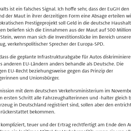
ts ist ein falsches Signal. Ich hoffe sehr, dass der EuGH den
 der Maut in ihrer derzeitigen Form eine Absage erteilen wi
ratischen Prestigeprojekt soll Geld in die deutsche Haushal
gen beliefen sich die Einnahmen aus der Maut auf 500 Millio
 Stein, wenn man sich die Investitionslücke im Bereich unsere
rtug, verkehrspolitischer Sprecher der Europa-SPD.
ss die geplante Infrastrukturabgabe für Autos diskriminiere
us anderen EU-Ländern anders behandle als Deutsche. Die
gen EU-Recht beziehungsweise gegen das Prinzip der
gerinnen und Unionsbürger.
ission mit dem deutschen Verkehrsministerium im Novembe
m ersten Schritt alle Fahrzeughalterinnen und -halter gleich b
zeug in Deutschland registriert sind, sollen aber den entrich
urückerstattet bekommen.
kompliziert, teuer und der Ertrag rechtfertigt am Ende den