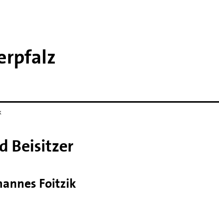
erpfalz
k
d Beisitzer
hannes Foitzik