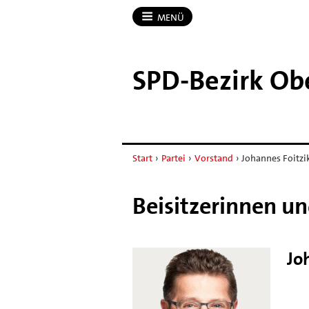
MENÜ
SPD-​Bezirk Ob
Start
›
Partei
›
Vorstand
›
Johannes Foitzi
Beisitzerinnen un
Jo