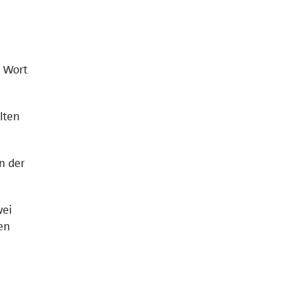
u Wort
lten
n der
wei
en