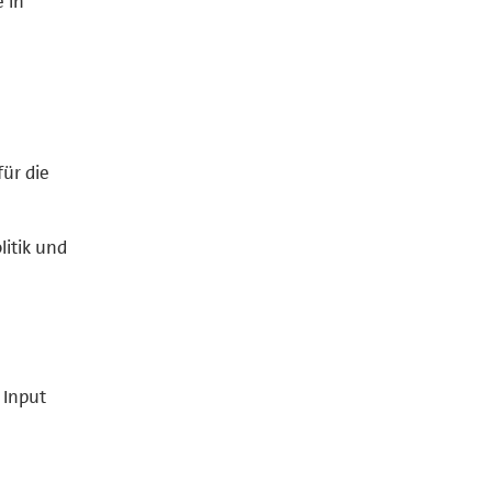
 in
für die
itik und
 Input